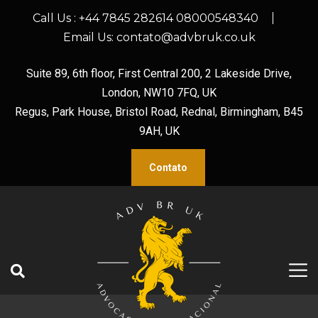
Call Us :
+44 7845 282614 08000548340
Email Us:
contato@advbruk.co.uk
Suite 89, 6th floor, First Central 200, 2 Lakeside Drive,
London, NW10 7FQ, UK
Regus, Park House, Bristol Road, Rednal, Birmingham, B45
9AH, UK
Contato