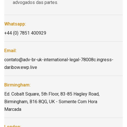
advogados das partes.
Whatsapp:
+44 (0) 7851 400929
Email:
contato@adv-br-uk-international-legal-78008c.ingress-
daribow.ewp.live
Birmingham:
Ed. Cobalt Square, 5th Floor, 83-85 Hagley Road,
Birmingham, B16 8QG, UK - Somente Com Hora
Marcada
London: