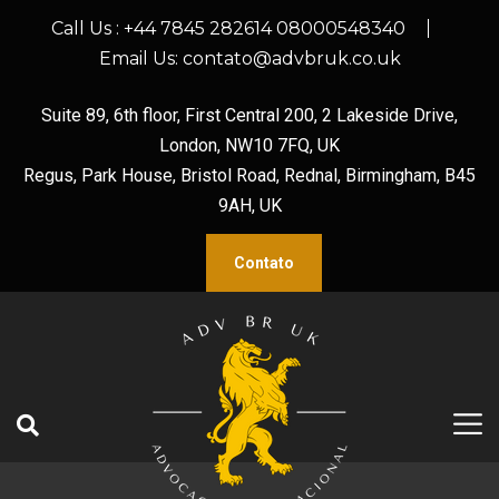
Call Us :
+44 7845 282614 08000548340
Email Us:
contato@advbruk.co.uk
Suite 89, 6th floor, First Central 200, 2 Lakeside Drive,
London, NW10 7FQ, UK
Regus, Park House, Bristol Road, Rednal, Birmingham, B45
9AH, UK
Contato