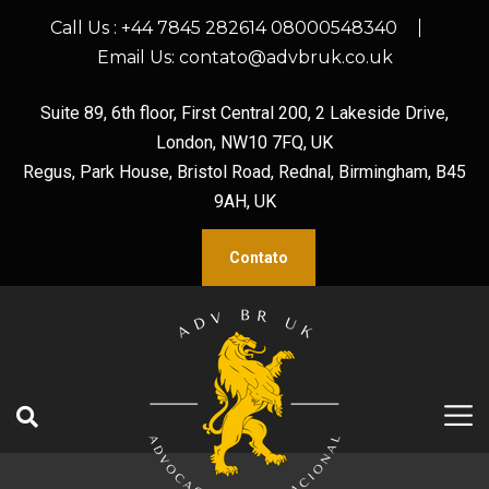
Call Us :
+44 7845 282614 08000548340
Email Us:
contato@advbruk.co.uk
Suite 89, 6th floor, First Central 200, 2 Lakeside Drive,
London, NW10 7FQ, UK
Regus, Park House, Bristol Road, Rednal, Birmingham, B45
9AH, UK
Contato