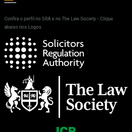
Confira o perfil no SRA e no The Law Society - Clique
abaixo nos Logos.