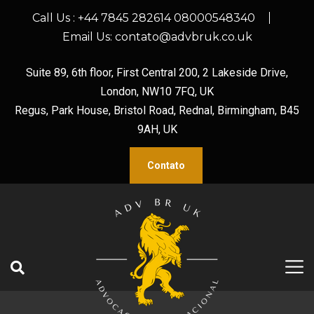
Call Us :
+44 7845 282614 08000548340
Email Us:
contato@advbruk.co.uk
Suite 89, 6th floor, First Central 200, 2 Lakeside Drive,
London, NW10 7FQ, UK
Regus, Park House, Bristol Road, Rednal, Birmingham, B45
9AH, UK
Contato